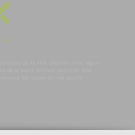
TAŽA
slanjajući se na naše iskustvo i ideje, sigurni
mo da će krajnji proizvod nadmašiti Vaša
čekivanja. Vaš uspjeh je i naš uspjeh!