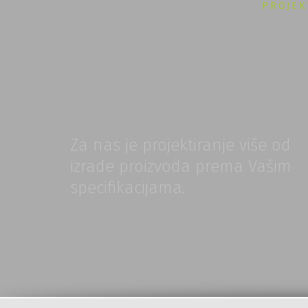
PROJEK
Za nas je projektiranje više od
izrade proizvoda prema Vašim
specifikacijama.