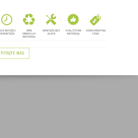
RZA MOTAŽA I
100%
MONTAŽA BEZ
KVALITETAN
KONKURENTNA
DEMONTAŽA
OBNOVLJIV
ALATA
MATERIJAL
CENA
MATERIJAL
PITAJTE NAS