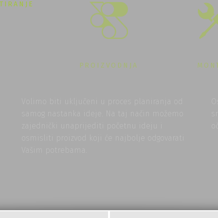
TIRANJE
PROIZVODNJA
MON
Volimo biti uključeni u proces planiranja od
O
samog nastanka ideje. Na taj način možemo
s
zajednički unaprijediti početnu ideju i
o
osmisliti proizvod koji će najbolje odgovarati
Vašim potrebama.