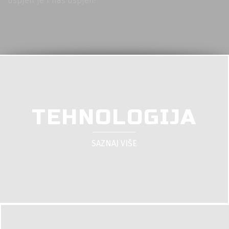
uspjeh je i naš uspjeh!
TEHNOLOGIJA
SAZNAJ VIŠE