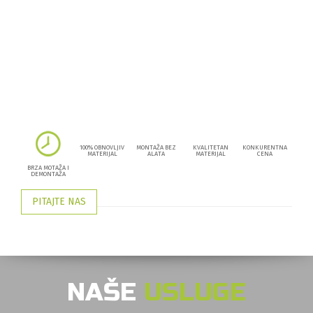
100% OBNOVLJIV
MONTAŽA BEZ
KVALITETAN
KONKURENTNA
MATERIJAL
ALATA
MATERIJAL
CENA
BRZA MOTAŽA I
DEMONTAŽA
PITAJTE NAS
NAŠE
USLUGE