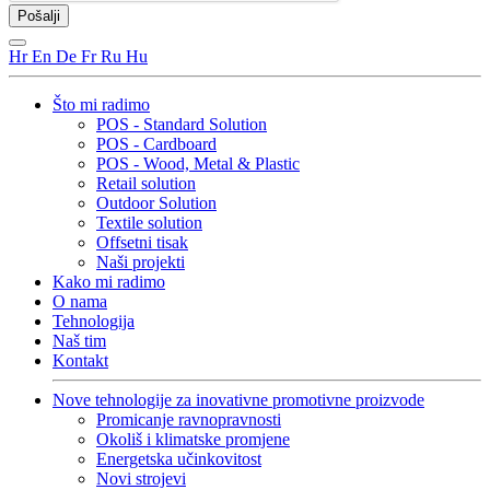
Hr
En
De
Fr
Ru
Hu
Što mi radimo
POS - Standard Solution
POS - Cardboard
POS - Wood, Metal & Plastic
Retail solution
Outdoor Solution
Textile solution
Offsetni tisak
Naši projekti
Kako mi radimo
O nama
Tehnologija
Naš tim
Kontakt
Nove tehnologije za inovativne promotivne proizvode
Promicanje ravnopravnosti
Okoliš i klimatske promjene
Energetska učinkovitost
Novi strojevi