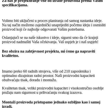
Za nas je projektiranje više od izrade proizvoda prema Vašim
specifikacijama.
Volimo biti uključeni u proces planiranja od samog nastanka ideje.
Na taj način možemo zajednički unaprijediti početnu ideju i osmisliti
proizvod koji će najbolje odgovarati Vašim potrebama.
Oslanjajući se na naše iskustvo i ideje, sigurni smo da će krajnji
proizvod nadmašiti Vaša očekivanja. Vaš uspjeh je i naš uspjeh!
Bez obzira na zahtjevnost projekta, mi ćemo ga napraviti
kvalitetno.
Imamo preko 60 radnih strojeva, više od 210 zaposlenika i
optimalno dizajniran radni prostor. Naši proizvodni kapaciteti
obuhvaćaju tisak, doradu i montažu.
Kvalitetan tisak, veliki proizvodni kapacitet i visokostručno osoblje
pružaju nam sigurnost u prihvaćanju svakog izazova.
Montaži proizvoda pristupamo jednako ozbiljno kao i samoj
izradi.