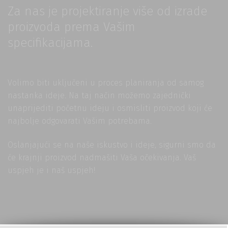
Za nas je projektiranje više od izrade
proizvoda prema Vašim
specifikacijama.
Volimo biti uključeni u proces planiranja od samog
nastanka ideje. Na taj način možemo zajednički
unaprijediti početnu ideju i osmisliti proizvod koji će
najbolje odgovarati Vašim potrebama.
Oslanjajući se na naše iskustvo i ideje, sigurni smo da
će krajnji proizvod nadmašiti Vaša očekivanja. Vaš
uspjeh je i naš uspjeh!