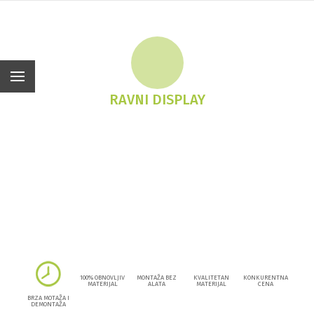
Hr
RAVNI DISPLAY
100% OBNOVLJIV
MONTAŽA BEZ
KVALITETAN
KONKURENTNA
MATERIJAL
ALATA
MATERIJAL
CENA
BRZA MOTAŽA I
DEMONTAŽA