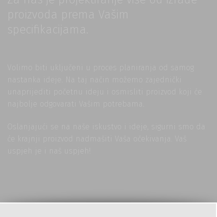
proizvoda prema Vašim
specifikacijama.
Volimo biti uključeni u proces planiranja od samog
nastanka ideje. Na taj način možemo zajednički
unaprijediti početnu ideju i osmisliti proizvod koji će
najbolje odgovarati Vašim potrebama.
Oslanjajući se na naše iskustvo i ideje, sigurni smo da
će krajnji proizvod nadmašiti Vaša očekivanja. Vaš
uspjeh je i naš uspjeh!