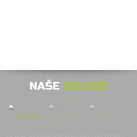
NAŠE
USLUGE
PROJEKTIRANJE
PROIZVODNJA
MONTAŽA
Za nas je projektiranje više od izrade