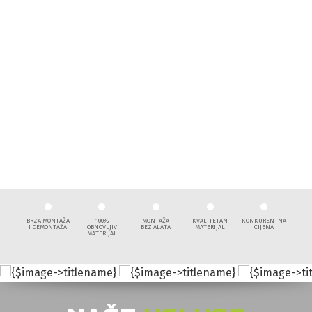
ZASTAVE
Postojani materijali, kvalitetan tisak i dinamične
boje čine naše zastave idealnima za vanjsku i
unutarnju primjenu...
BRZA MONTAŽA
100%
MONTAŽA
KVALITETAN
KONKURENTNA
I DEMONTAŽA
OBNOVLJIV
BEZ ALATA
MATERIJAL
CIJENA
MATERIJAL