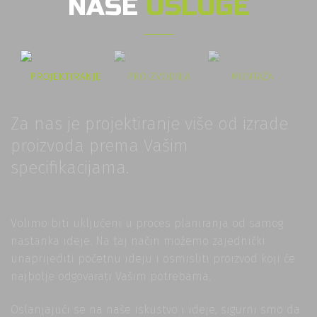
NAŠE
USLUGE
PROJEKTIRANJE
PROIZVODNJA
MONTAŽA
Za nas je projektiranje više od izrade
proizvoda prema Vašim
specifikacijama.
Volimo biti uključeni u proces planiranja od samog
nastanka ideje. Na taj način možemo zajednički
unaprijediti početnu ideju i osmisliti proizvod koji će
najbolje odgovarati Vašim potrebama.
Oslanjajući se na naše iskustvo i ideje, sigurni smo da