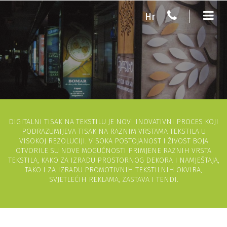
Hr
DIGITALNI TISAK NA TEKSTILU JE NOVI INOVATIVNI PROCES KOJI
PODRAZUMIJEVA TISAK NA RAZNIM VRSTAMA TEKSTILA U
VISOKOJ REZOLUCIJI. VISOKA POSTOJANOST I ŽIVOST BOJA
OTVORILE SU NOVE MOGUĆNOSTI PRIMJENE RAZNIH VRSTA
TEKSTILA, KAKO ZA IZRADU PROSTORNOG DEKORA I NAMJEŠTAJA,
TAKO I ZA IZRADU PROMOTIVNIH TEKSTILNIH OKVIRA,
SVJETLEĆIH REKLAMA, ZASTAVA I TENDI.