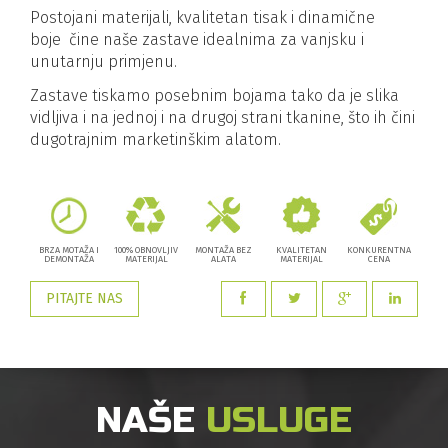
Postojani materijali, kvalitetan tisak i dinamične
boje čine naše zastave idealnima za vanjsku i
unutarnju primjenu.
Zastave tiskamo posebnim bojama tako da je slika
vidljiva i na jednoj i na drugoj strani tkanine, što ih čini
dugotrajnim marketinškim alatom.
BRZA MOTAŽA I
100% OBNOVLJIV
MONTAŽA BEZ
KVALITETAN
KONKURENTNA
DEMONTAŽA
MATERIJAL
ALATA
MATERIJAL
CENA
PITAJTE NAS
NAŠE
USLUGE