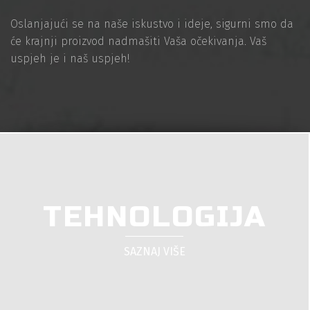
Oslanjajući se na naše iskustvo i ideje, sigurni smo da
će krajnji proizvod nadmašiti Vaša očekivanja. Vaš
uspjeh je i naš uspjeh!
TEHNOLOGIJA
SAZNAJ VIŠE