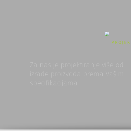
PROJEK
Za nas je projektiranje više od
izrade proizvoda prema Vašim
specifikacijama.