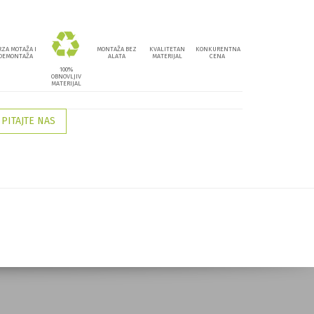
RZA MOTAŽA I
MONTAŽA BEZ
KVALITETAN
KONKURENTNA
DEMONTAŽA
ALATA
MATERIJAL
CENA
100%
OBNOVLJIV
MATERIJAL
PITAJTE NAS