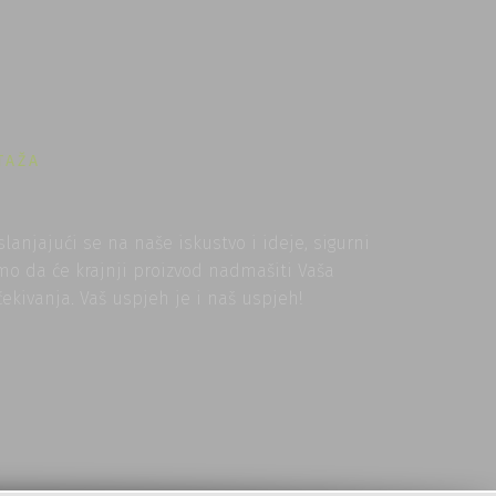
TAŽA
slanjajući se na naše iskustvo i ideje, sigurni
mo da će krajnji proizvod nadmašiti Vaša
čekivanja. Vaš uspjeh je i naš uspjeh!