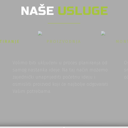
NAŠE
USLUGE
TIRANJE
PROIZVODNJA
MON
Volimo biti uključeni u proces planiranja od
O
samog nastanka ideje. Na taj način možemo
s
zajednički unaprijediti početnu ideju i
o
osmisliti proizvod koji će najbolje odgovarati
Vašim potrebama.