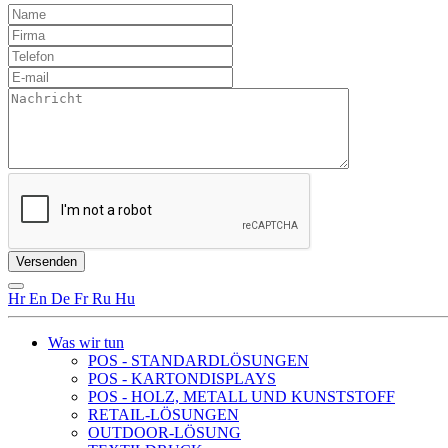
Hr
En
De
Fr
Ru
Hu
Was wir tun
POS - STANDARDLÖSUNGEN
POS - KARTONDISPLAYS
POS - HOLZ, METALL UND KUNSTSTOFF
RETAIL-LÖSUNGEN
OUTDOOR-LÖSUNG