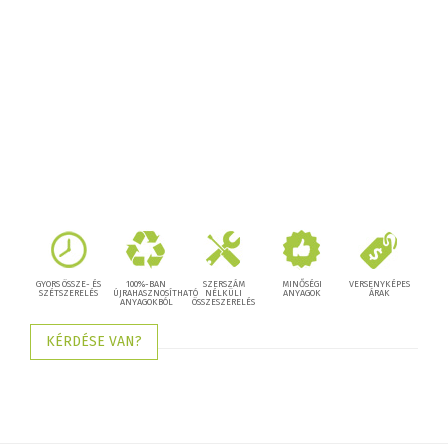
GYORS ÖSSZE- ÉS
100%-BAN
SZERSZÁM
MINŐSÉGI
VERSENYKÉPES
SZÉTSZERELÉS
ÚJRAHASZNOSÍTHATÓ
NÉLKÜLI
ANYAGOK
ÁRAK
ANYAGOKBÓL
ÖSSZESZERELÉS
KÉRDÉSE VAN?