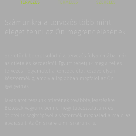
TERVEZÉS
TERMELÉS
SZERELÉS
Számunkra a tervezés több mint
eleget tenni az Ön megrendelésének.
Szeretünk bekapcsolódni a tervezés folyamatába már
az ötletelés kezdetétől. Együtt tehetjük meg a teljes
tervezési folyamatot a koncepciótól kezdve olyan
késztermékig, amely a legjobban megfelel az Ön
igényeinek.
Javaslatot teszünk ötletének továbbfejlesztésére.
Biztosak vagyunk benne, hogy tapasztalatunk és
ötleteink segítségével a végtermék meghaladja majd az
elvárásait. Az Ön sikere a mi sikerünk is.