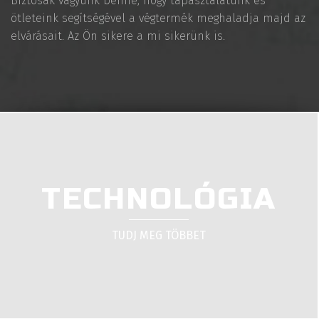
Biztosak vagyunk benne, hogy tapasztalatunk és
ötleteink segítségével a végtermék meghaladja majd az
elvárásait. Az Ön sikere a mi sikerünk is.
TECHNOLÓGIA
TUDJ MEG TÖBBET