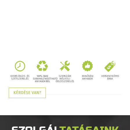
GYORS ÖSSZE- ÉS
100%-BAN
SZERSZÁM
MINŐSÉGI
VERSENYKÉPES
SZÉTSZERELÉS
ÚJRAHASZNOSÍTHATÓ
NÉLKÜLI
ANYAGOK
ÁRAK
ANYAGOKBÓL
ÖSSZESZERELÉS
KÉRDÉSE VAN?