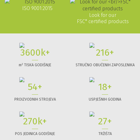
ISO 9001:2015
Look for our
FSC* certified products
3733
k+
224
+
2
m
TISKA GODIŠNJE
STRUČNO OBUČENIH ZAPOSLENIKA
56
+
19
+
PROIZVODNIH STROJEVA
USPJEŠNIH GODINA
280
k+
28
+
POS JEDINICA GODIŠNJE
TRŽIŠTA