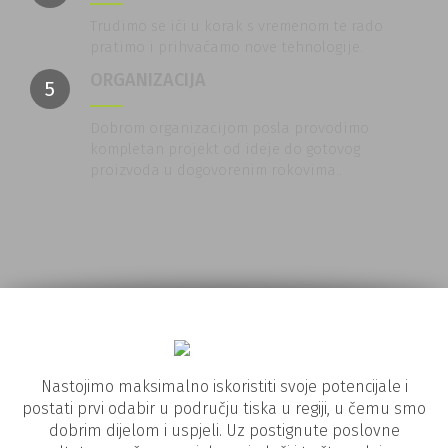
Trudimo se ići u korak s vremenom te rado
pratimo i prihvaćamo nove tehnologije.
ORGANIZACIJA
5
Dobrom organizacijom posla provodimo
kompletan projekt od ideje do gotovog
proizvoda u dogovorenim rokovima..
Nastojimo maksimalno iskoristiti svoje potencijale i
postati prvi odabir u području tiska u regiji, u čemu smo
dobrim dijelom i uspjeli. Uz postignute poslovne