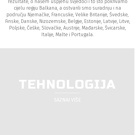
rezultate, o našem uspjehu svjedoči i to što pokrivamo
cijelu regiju Balkana, a ostvarili smo suradnju i na
području Njemačke, Francuske, Velike Britanije, Švedske,
Finske, Danske, Nizozemske, Belgije, Estonije, Latvije, Litve,
Poljske, Češke, Slovačke, Austrije, Mađarske, Švicarske,
Italije, Malte i Portugala.
TEHNOLOGIJA
SAZNAJ VIŠE