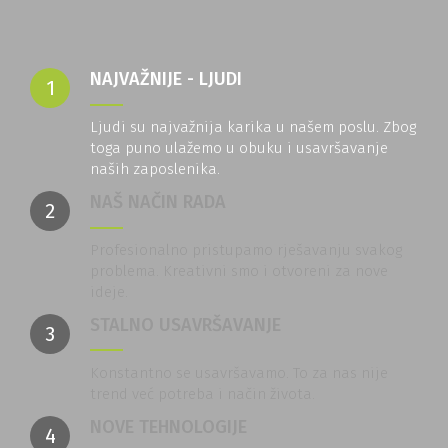
NAJVAŽNIJE - LJUDI
1
Ljudi su najvažnija karika u našem poslu. Zbog
toga puno ulažemo u obuku i usavršavanje
naših zaposlenika.
NAŠ NAČIN RADA
2
Profesionalno pristupamo rješavanju svakog
problema. Kreativni smo i otvoreni za nove
ideje.
STALNO USAVRŠAVANJE
3
Konstantno se usavršavamo. To za nas nije
trend već potreba i način života.
NOVE TEHNOLOGIJE
4