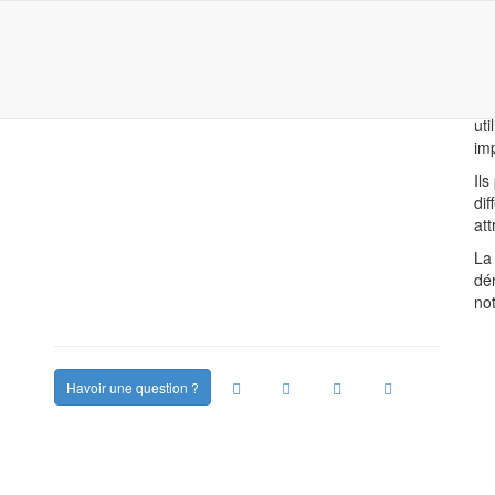
AFFICHAGE DE BUREAU
Les
pré
uti
imp
Ils
dif
att
La 
dé
no
Havoir une question ?