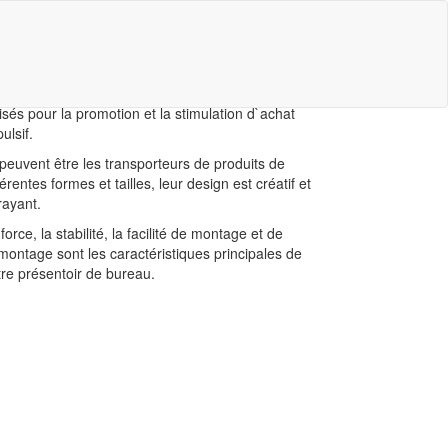
 présentoirs de bureau sont petits et toujours
sents aux points de comptoirs de vente et ils sont
lisés pour la promotion et la stimulation d`achat
ulsif.
 peuvent être les transporteurs de produits de
férentes formes et tailles, leur design est créatif et
rayant.
force, la stabilité, la facilité de montage et de
montage sont les caractéristiques principales de
tre présentoir de bureau.