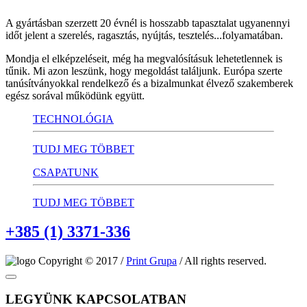
A gyártásban szerzett 20 évnél is hosszabb tapasztalat ugyanennyi
időt jelent a szerelés, ragasztás, nyújtás, tesztelés...folyamatában.
Mondja el elképzeléseit, még ha megvalósításuk lehetetlennek is
tűnik. Mi azon leszünk, hogy megoldást találjunk. Európa szerte
tanúsítványokkal rendelkező és a bizalmunkat élvező szakemberek
egész sorával működünk együtt.
TECHNOLÓGIA
TUDJ MEG TÖBBET
CSAPATUNK
TUDJ MEG TÖBBET
+385 (1) 3371-336
Copyright © 2017 /
Print Grupa
/ All rights reserved.
LEGYÜNK KAPCSOLATBAN