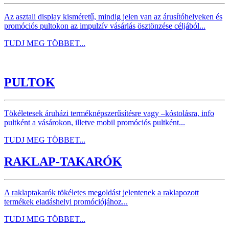
Az asztali display kisméretű, mindig jelen van az árusítóhelyeken és
promóciós pultokon az impulzív vásárlás ösztönzése céljából...
TUDJ MEG TÖBBET...
PULTOK
Tökéletesek áruházi terméknépszerűsítésre vagy –kóstolásra, info
pultként a vásárokon, illetve mobil promóciós pultként...
TUDJ MEG TÖBBET...
RAKLAP-TAKARÓK
A raklaptakarók tökéletes megoldást jelentenek a raklapozott
termékek eladáshelyi promóciójához...
TUDJ MEG TÖBBET...