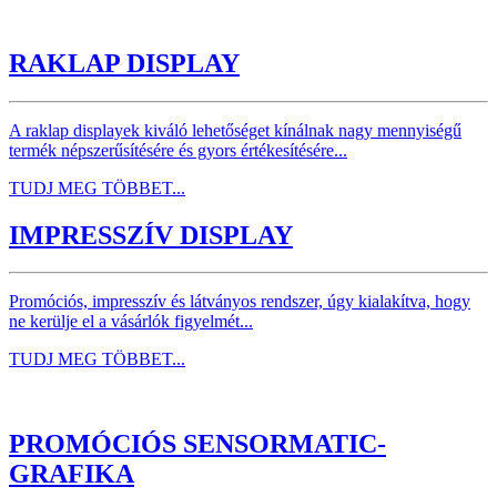
RAKLAP DISPLAY
A raklap displayek kiváló lehetőséget kínálnak nagy mennyiségű
termék népszerűsítésére és gyors értékesítésére...
TUDJ MEG TÖBBET...
IMPRESSZÍV DISPLAY
Promóciós, impresszív és látványos rendszer, úgy kialakítva, hogy
ne kerülje el a vásárlók figyelmét...
TUDJ MEG TÖBBET...
PROMÓCIÓS SENSORMATIC-
GRAFIKA