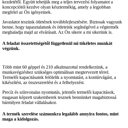
kezdetétől. Együtt tehetjük meg a teljes tervezési folyamatot a
koncepciótól kezdve olyan késztermékig, amely a legjobban
megfelel az Ön igényeinek.
Javaslatot teszünk ötletének továbbfejlesztésére. Biztosak vagyunk
benne, hogy tapasztalatunk és ötleteink segítségével a végtermék
meghaladja majd az elvárásait. Az Ön sikere a mi sikerünk is.
A feladat összetettségétől függetlenül mi tökéletes munkát
végzünk.
Több mint 60 géppel és 210 alkalmazottal rendelkezünk, a
munkavégzéshez szükséges optimálisan megtervezett térrel.
Termelői kapacitásaink felölelik a nyomtatást, a kontúrvágást, a
kikészítést, az összeszerelést és a felhelyezést.
Precíz és színvonalas nyomtatás, jelentős termelői kapacitások,
magasan képzett szakemberek tesznek bennünket magabiztossá
bármilyen feladat vállalásakor.
A termék szerelése számunkra legalább annyira fontos, mint
maga a kidolgozás.