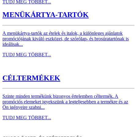
TUDJ MEG TÖBBET...
MENÜKÁRTYA-TARTÓK
A menükártya-tartók az ételek és italok, a különleges ajánlatok
promóciójának kiváló eszközei, de szórólap- és brosúratartónak is
ideálisak...
TUDJ MEG TÖBBET...
CÉLTERMÉKEK
Szinte minden termékünk bizonyos értelemben céltermék. A
promóciós elemeket igyekszünk a legteljesebben a termékre és az
Ön igényeire szabni...
TUDJ MEG TÖBBET...