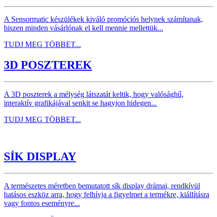
A Sensormatic készülékek kiváló promóciós helynek számítanak,
hiszen minden vásárlónak el kell mennie mellettük...
TUDJ MEG TÖBBET...
3D POSZTEREK
A 3D poszterek a mélység látszatát keltik, hogy valósághű,
interaktív grafikájával senkit se hagyjon hidegen...
TUDJ MEG TÖBBET...
SÍK DISPLAY
A természetes méretben bemutatott sík display drámai, rendkívül
hatásos eszköz arra, hogy felhívja a figyelmet a termékre, kiállításra
vagy fontos eseményre...