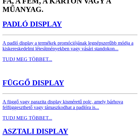
FA, A FÉM, A KARTON VAGY A
MŰANYAG.
PADLÓ DISPLAY
A padló display a termékek promóciójának legnépszerűbb módja a
kiskereskedelmi létesítményekben vagy vásári standokon...
TUDJ MEG TÖBBET...
FÜGGŐ DISPLAY
A függő vagy parazita display kisméretű polc, amely bárhova
felfüggeszthető vagy támaszkodhat a padlóra is...
TUDJ MEG TÖBBET...
ASZTALI DISPLAY